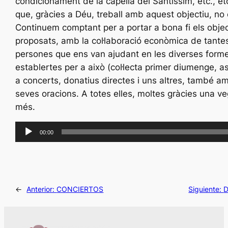
condicionament de la capella del Santíssim, etc., et
que, gràcies a Déu, treball amb aquest objectiu, no 
Continuem comptant per a portar a bona fi els objec
proposats, amb la col·laboració econòmica de tantes
persones que ens van ajudant en les diverses form
establertes per a això
(
col·lecta primer diumenge, a
a concerts, donatius directes i uns altres, també a
seves oracions. A totes elles, moltes gràcies una v
més.
R
00:00
e
p
r
o
←
Anterior:
CONCIERTOS
Siguiente:
d
u
c