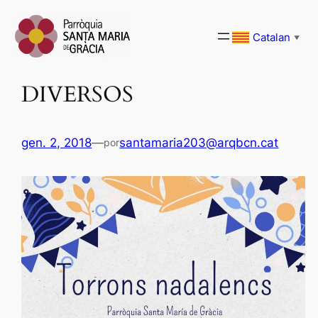
Vés
al
Catalan
▼
contingut
DIVERSOS
gen. 2, 2018
—
santamaria203@arqbcn.cat
por