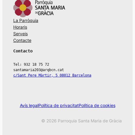
t
o
r
La Parròquia
d
Horaris
Serveis
'
Contacte
à
u
Contacto
d
Tel: 932 18 75 72
i
santamaria203@arqbcn.cat
o
c/Sant Pere Màrtir, 5 08012 Barcelona
Avís legal
Política de privacitat
Política de cookies
© 2026 Parroquia Santa Maria de Gràcia