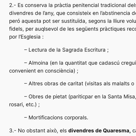
2.- Es conserva la pràctia penitencial tradicional del
divendres de l’any, que consisteix en l’abstinencia d
peró aquesta pot ser sustituïda, segons la lliure vol
fidels, per auqlsevol de les següents pràctiques r
por l’Esglesia :
– Lectura de la Sagrada Escritura ;
– Almoina (en la quantitat que cadascú cregu
convenient en consciència) ;
– Altres obras de caritat (visitas als malalts o af
– Obres de pietat (pariticpar en la Santa Misa, 
rosari, etc.) ;
– Mortificacions corporals.
3.- No obstant això, els
divendres de Quaresma,
c