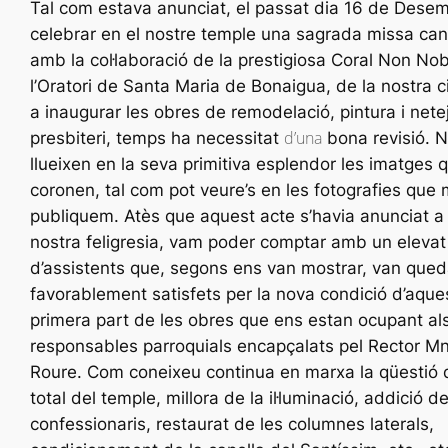
Tal com estava anunciat, el passat dia 16 de Dese
celebrar en el nostre temple una sagrada missa ca
amb la col·laboració de la prestigiosa Coral Non
Nob
l’Oratori de Santa Maria de
Bonaigua
, de la nostra c
a inaugurar les obres de remodelació, pintura i nete
d’una
presbiteri, temps ha necessitat
bona revisió. 
llueixen en la seva primitiva esplendor les imatges q
coronen, tal com pot veure’s en les fotografies que
publiquem. Atès que aquest acte s’havia anunciat a
nostra feligresia, vam poder comptar amb un eleva
d’assistents que, segons ens van mostrar, van qued
favorablement satisfets per la nova condició d’aque
primera part de les obres que ens estan ocupant al
responsables parroquials encapçalats pel Rector
M
Roure. Com coneixeu continua en marxa la qüestió 
total del temple, millora de la il·luminació, addició d
confessionaris, restaurat de les columnes laterals,