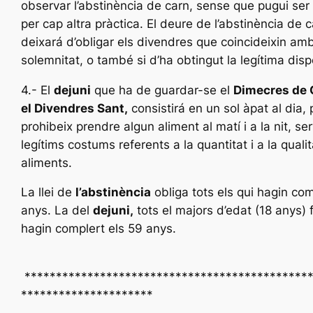
observar l’abstinència de carn, sense que pugui ser 
per cap altra pràctica. El deure de l’abstinència de 
deixará d’obligar els divendres que coincideixin am
solemnitat, o també si d’ha obtingut la legítima dis
4.- El
dejuni
que ha de guardar-se el
Dimecres de 
el Divendres Sant,
consistirá en un sol àpat al dia,
prohibeix prendre algun aliment al matí i a la nit, se
legítims costums referents a la quantitat i a la quali
aliments.
La llei de
l’abstinència
obliga tots els qui hagin co
anys. La del
dejuni,
tots el majors d’edat (18 anys) 
hagin complert els 59 anys.
*********************************************
*********************