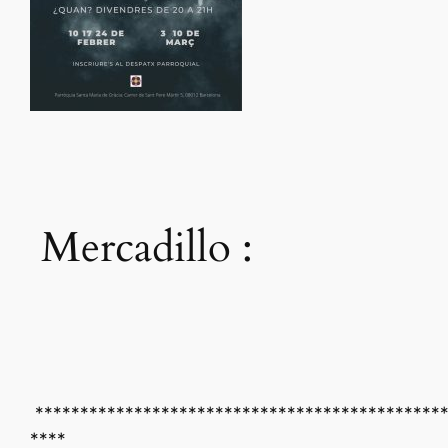
Mercadillo :
*********************************************
****