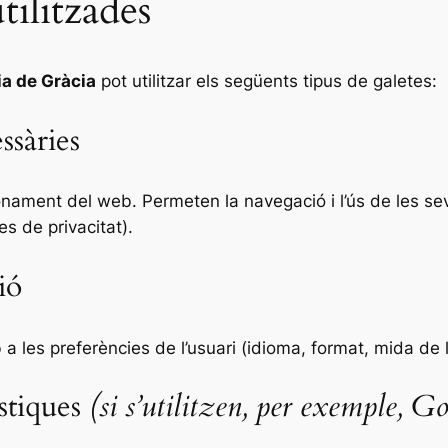
tilitzades
ia de Gràcia
pot utilitzar els següents tipus de galetes:
ssàries
onament del web. Permeten la navegació i l’ús de les se
s de privacitat).
ió
a les preferències de l’usuari (idioma, format, mida de l
ístiques
(si s’utilitzen, per exemple, G