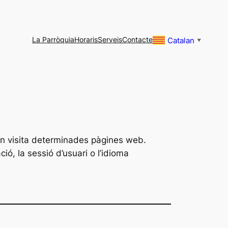
La Parròquia
Horaris
Serveis
Contacte
Catalan
▼
uan visita determinades pàgines web.
ó, la sessió d’usuari o l’idioma