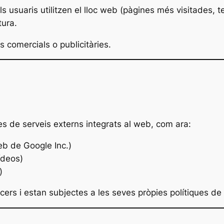
 usuaris utilitzen el lloc web (pàgines més visitades, 
tura.
ts comercials o publicitàries.
es de serveis externs integrats al web, com ara:
eb de Google Inc.)
ídeos)
)
rs i estan subjectes a les seves pròpies polítiques de p