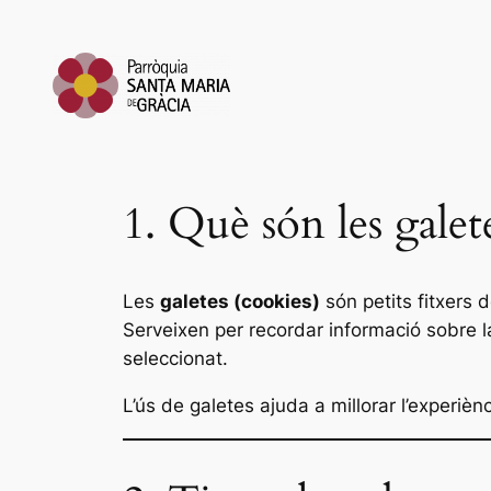
Vés
al
contingut
1. Què són les galet
Les
galetes (cookies)
són petits fitxers 
Serveixen per recordar informació sobre la
seleccionat.
L’ús de galetes ajuda a millorar l’experiè