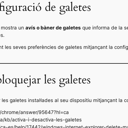
iguració de galetes
s mostra un
avís o bàner de galetes
que informa de la seva
es.
t les seves preferències de galetes mitjançant la confi
oquejar les galetes
 les galetes instal·lades al seu dispositiu mitjançant la
om/chrome/answer/95647?hl=ca
ca/kb/activa-i-desactiva-les-galetes
m/ca-es/help/17442/windows-internet-explorer-delete-